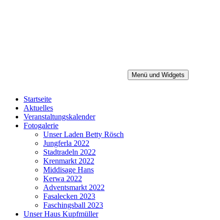
Zum
Inhalt
springen
Menü und Widgets
Heimatverein Baiersdorf e.V.
Startseite
Aktuelles
Veranstaltungskalender
Fotogalerie
Unser Laden Betty Rösch
Jungferla 2022
Stadtradeln 2022
Krenmarkt 2022
Middisage Hans
Kerwa 2022
Adventsmarkt 2022
Fasalecken 2023
Faschingsball 2023
Unser Haus Kupfmüller