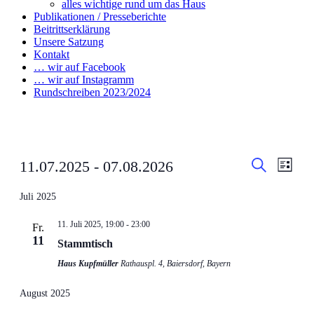
alles wichtige rund um das Haus
Publikationen / Presseberichte
Beitrittserklärung
Unsere Satzung
Kontakt
… wir auf Facebook
… wir auf Instagramm
Rundschreiben 2023/2024
Events
Even
11.07.2025
 - 
07.08.2026
List
View
Search
Search
Select
Navig
date.
Juli 2025
and
Views
11. Juli 2025, 19:00
-
23:00
Fr.
Navigati
11
Stammtisch
Haus Kupfmüller
Rathauspl. 4, Baiersdorf, Bayern
August 2025