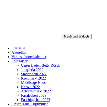
Zum
Inhalt
springen
Menü und Widgets
Heimatverein Baiersdorf e.V.
Startseite
Aktuelles
Veranstaltungskalender
Fotogalerie
Unser Laden Betty Rösch
Jungferla 2022
Stadtradeln 2022
Krenmarkt 2022
Middisage Hans
Kerwa 2022
Adventsmarkt 2022
Fasalecken 2023
Faschingsball 2023
Unser Haus Kupfmüller