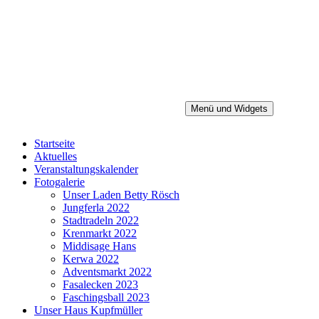
Zum
Inhalt
springen
Menü und Widgets
Heimatverein Baiersdorf e.V.
Startseite
Aktuelles
Veranstaltungskalender
Fotogalerie
Unser Laden Betty Rösch
Jungferla 2022
Stadtradeln 2022
Krenmarkt 2022
Middisage Hans
Kerwa 2022
Adventsmarkt 2022
Fasalecken 2023
Faschingsball 2023
Unser Haus Kupfmüller