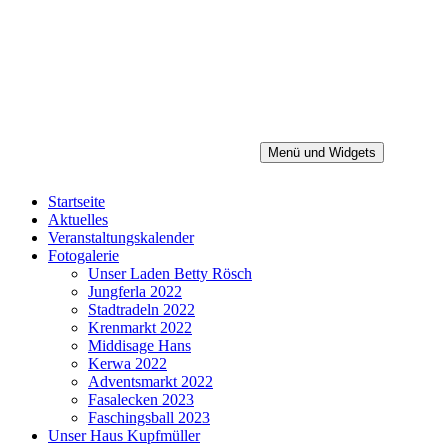
Zum
Inhalt
springen
Menü und Widgets
Heimatverein Baiersdorf e.V.
Startseite
Aktuelles
Veranstaltungskalender
Fotogalerie
Unser Laden Betty Rösch
Jungferla 2022
Stadtradeln 2022
Krenmarkt 2022
Middisage Hans
Kerwa 2022
Adventsmarkt 2022
Fasalecken 2023
Faschingsball 2023
Unser Haus Kupfmüller