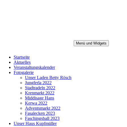
Zum
Inhalt
springen
Menü und Widgets
Heimatverein Baiersdorf e.V.
Startseite
Aktuelles
Veranstaltungskalender
Fotogalerie
Unser Laden Betty Rösch
Jungferla 2022
Stadtradeln 2022
Krenmarkt 2022
Middisage Hans
Kerwa 2022
Adventsmarkt 2022
Fasalecken 2023
Faschingsball 2023
Unser Haus Kupfmüller